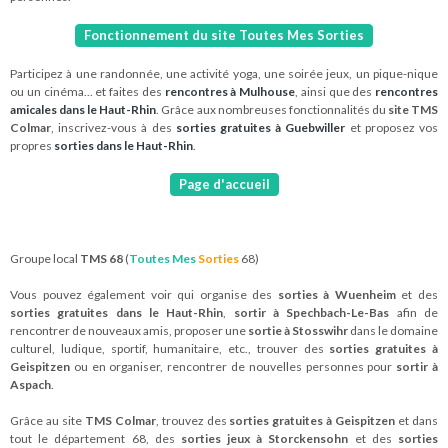
Fonctionnement du site Toutes Mes Sorties
Participez à une randonnée, une activité yoga, une soirée jeux, un pique-nique
ou un cinéma... et faites des
rencontres à Mulhouse
, ainsi que des
rencontres
amicales dans le Haut-Rhin
. Grâce aux nombreuses fonctionnalités du
site TMS
Colmar
, inscrivez-vous à des
sorties gratuites à Guebwiller
et proposez vos
propres
sorties dans le Haut-Rhin
.
Page d'accueil
Groupe local
TMS 68
(
Toutes Mes
Sorties
68)
Vous pouvez également voir qui organise des
sorties à Wuenheim
et des
sorties gratuites dans le Haut-Rhin
,
sortir à Spechbach-Le-Bas
afin de
rencontrer de nouveaux amis, proposer une
sortie à Stosswihr
dans le domaine
culturel, ludique, sportif, humanitaire, etc., trouver des
sorties gratuites à
Geispitzen
ou en organiser, rencontrer de nouvelles personnes pour
sortir à
Aspach
.
Grâce au site
TMS Colmar
, trouvez des
sorties gratuites à Geispitzen
et dans
tout le département 68, des
sorties jeux à Storckensohn
et des
sorties