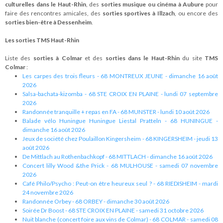
culturelles dans le Haut-Rhin
, des
sorties musique ou cinéma à Aubure
pour
faire des rencontres amicales, des
sorties sportives à Illzach
, ou encore des
sorties bien-être à Dessenheim
.
Les sorties TMS Haut-Rhin
Liste des
sorties à Colmar
et des
sorties dans le Haut-Rhin
du site
TMS
Colmar
:
Les carpes des trois fleurs - 68 MONTREUX JEUNE - dimanche 16 août
2026
Salsa-bachata-kizomba - 68 STE CROIX EN PLAINE - lundi 07 septembre
2026
Randonnée tranquille + repas en FA - 68 MUNSTER - lundi 10 août 2026
Balade vélo Huningue Huningue Liestal Pratteln - 68 HUNINGUE -
dimanche 16 août 2026
Jeux de société chez Poulaillon Kingersheim - 68 KINGERSHEIM - jeudi 13
août 2026
De Mittlach au Rothenbachkopf - 68 MITTLACH - dimanche 16 août 2026
Concert lilly Wood &the Prick - 68 MULHOUSE - samedi 07 novembre
2026
Café Philo/Psycho : Peut-on être heureux seul ? - 68 RIEDISHEIM - mardi
24 novembre 2026
Randonnée Orbey - 68 ORBEY - dimanche 30 août 2026
Soirée Dr Boost - 68 STE CROIX EN PLAINE - samedi 31 octobre 2026
Nuit blanche (concert foire aux vins de Colmar) - 68 COLMAR - samedi 08