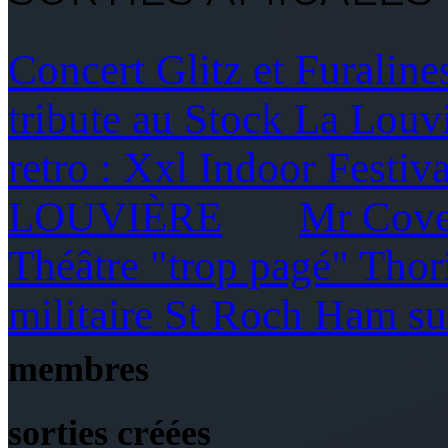
Concert Glitz et Furaline
tribute au Stock La Lou
retro : Xxl Indoor Festi
LOUVIÈRE
Mr Cove
Théâtre "trop pagé" Thor
militaire St Roch Ham
membres
sorties créées