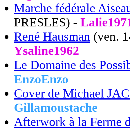
Marche fédérale Aise
PRESLES) -
Lalie197
René Hausman
(ven. 
Ysaline1962
Le Domaine des Possi
EnzoEnzo
Cover de Michael J
Gillamoustache
Afterwork à la Ferme 