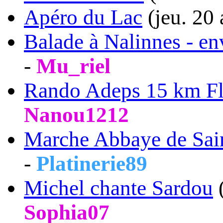
Apéro du Lac
(jeu. 20
Balade à Nalinnes - en
-
Mu_riel
Rando Adeps 15 km F
Nanou1212
Marche Abbaye de Sai
-
Platinerie89
Michel chante Sardou
(
Sophia07