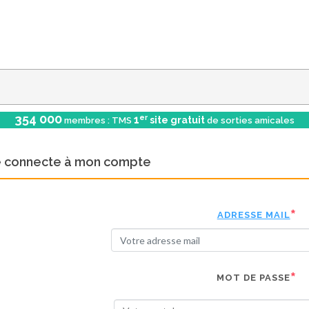
354 000
er
1
site gratuit
membres : TMS
de sorties amicales
e connecte à mon compte
ADRESSE MAIL
MOT DE PASSE