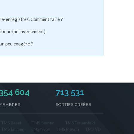
pré-enregistrés. Comment faire ?
phone (ou inversement).
 un peu exagéré ?
354 604
713 531
MEMBRES
SORTIES CRÉÉES
TMS Basel
TMS Sarnen
TMS Frauenfeld
TMS Emmen
TMS Nyon
TMS Meyrin
TMS VD