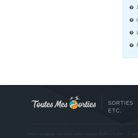
SORTIES 
ETC.
Viens naviguer sur mon voilier depuis Rolle à Rolle
3 se