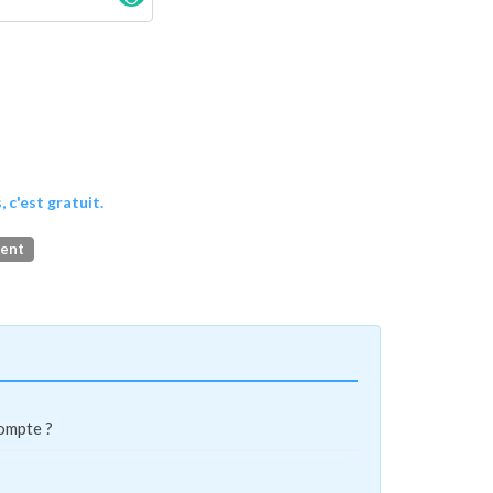
, c'est gratuit.
ment
compte ?