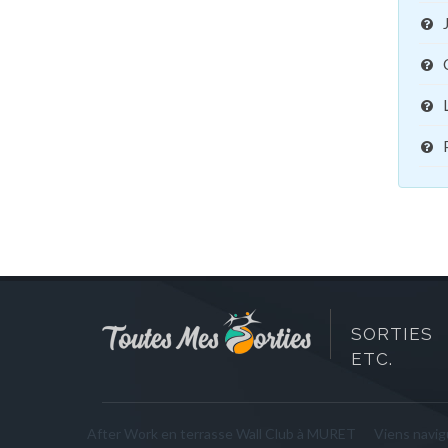
SORTIES 
ETC.
After Work en terrasse Wall Club à MURET
Viens navigu