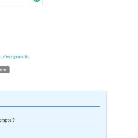
, c'est gratuit.
ment
compte ?