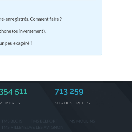
pré-enregistrés. Comment faire ?
phone (ou inversement).
 un peu exagéré ?
354 511
713 259
MEMBRES
SORTIES CRÉÉES
TMS BLOIS
TMS BELFORT
TMS MOULINS
TMS VILLENEUVE LES AVIGNON