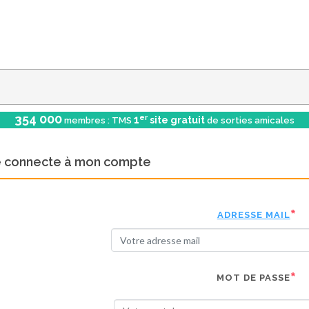
354 000
er
1
site gratuit
membres : TMS
de sorties amicales
e connecte à mon compte
ADRESSE MAIL
MOT DE PASSE