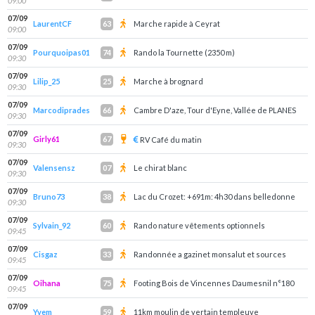
09:00
07/09
LaurentCF
Marche rapide à Ceyrat
63
09:00
07/09
Pourquoipas01
Rando la Tournette (2350 m)
74
09:30
07/09
Lilip_25
Marche à brognard
25
09:30
07/09
Marcodiprades
Cambre D'aze, Tour d'Eyne, Vallée de PLANES
66
09:30
07/09
Girly61
67
RV Café du matin
09:30
07/09
Valensensz
Le chirat blanc
07
09:30
07/09
Bruno73
Lac du Crozet: +691m: 4h30 dans belledonne
38
09:30
07/09
Sylvain_92
Rando nature vêtements optionnels
60
09:45
07/09
Cisgaz
Randonnée a gazinet monsalut et sources
33
09:45
07/09
Oihana
Footing Bois de Vincennes Daumesnil n°180
75
09:45
07/09
Yvem
11km moulin de vertain templeuve
59