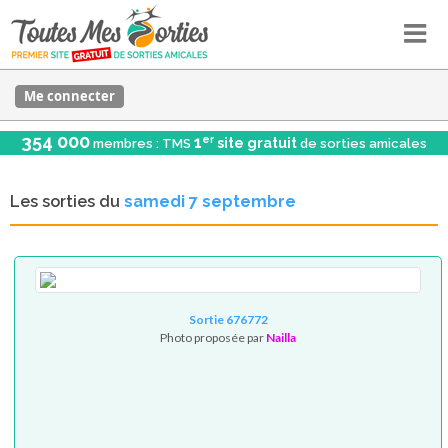
Me connecter
354 000
er
1
site gratuit
membres : TMS
de sorties amicales
Les sorties du
samedi 7 septembre
Sortie 676772
Photo proposée par
Nailla