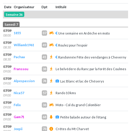
Date
Organisateur
Dpt
Intitulé
Semaine 36
Samedi 7
07/09
1855
07
Une semaine en Ardèche en moto
08:00
07/09
Williamb1961
49
Roulez pour l'espoir
08:30
07/09
Pachaa
41
Randonnée Fête des vendanges à Cheverny
08:30
07/09
Franssou
Le belvédere du Ranc par la forêt des Coulmes
38
09:00
07/09
Alpespassion
74
Lac Blanc et lac de Chéserys
09:00
07/09
Nica57
Rando 10 kms
57
09:00
07/09
Felix
Moto - Col du grand Colombier
38
09:00
07/09
Gam71
68
Petite balade autour de l’étang
09:00
07/09
Jeepii
Crêtes du Mt Charvet
73