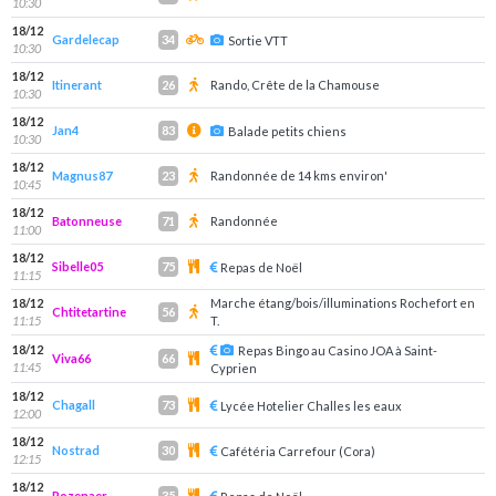
10:30
18/12
Gardelecap
34
Sortie VTT
10:30
18/12
Itinerant
Rando, Crête de la Chamouse
26
10:30
18/12
Jan4
83
Balade petits chiens
10:30
18/12
Magnus87
Randonnée de 14 kms environ'
23
10:45
18/12
Batonneuse
Randonnée
71
11:00
18/12
Sibelle05
75
Repas de Noël
11:15
18/12
Marche étang/bois/illuminations Rochefort en
Chtitetartine
56
11:15
T.
18/12
Repas Bingo au Casino JOA à Saint-
Viva66
66
11:45
Cyprien
18/12
Chagall
73
Lycée Hotelier Challes les eaux
12:00
18/12
Nostrad
30
Cafétéria Carrefour (Cora)
12:15
18/12
Rozenaer
35