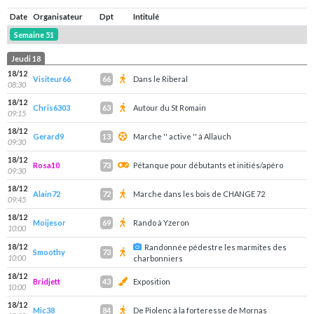
Date
Organisateur
Dpt
Intitulé
Semaine 51
Jeudi 18
18/12
Visiteur66
Dans le Riberal
66
08:30
18/12
Chris6303
Autour du St Romain
63
09:15
18/12
Gerard9
Marche '' active '' à Allauch
13
09:30
18/12
Rosa10
Pétanque pour débutants et initiés/apéro
73
09:30
18/12
Alain72
Marche dans les bois de CHANGE 72
72
09:45
18/12
Moijesor
Rando à Yzeron
69
10:00
18/12
Randonnée pédestre les marmites des
Smoothy
73
10:00
charbonniers
18/12
Bridjett
Exposition
43
10:00
18/12
Mic38
De Piolenc à la forteresse de Mornas
84