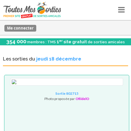
Me connecter
354 000
er
1
site gratuit
membres : TMS
de sorties amicales
Les sorties du
jeudi 18 décembre
Sortie 802715
Photo proposée par
OfildelO