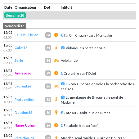
Date
Organisateur
Dpt
Intitulé
Semaine 20
Vendredi 15
15/05
Tai_Chi_Chuan
34
Tai Chi Chuan - parc Montcalm
08:00
15/05
Calva13
84
Vidauque à perte de vue !!
09:30
15/05
Byrle
Vélo tando
44
09:30
15/05
Annesoso
29
Croisière sur l'Odet
09:40
15/05
Livron aubenas en velo a la recherche des
Laurent26
26
09:45
cerises
15/05
La montagne de Brouis et le pont de
Pratdemilou
83
10:00
Madame
15/05
Doudou62
30
Café au Gambrinus de Nîmes
10:00
15/05
Naine_Uphar
26
Escalade bloc au Roof
10:00
15/05
Patrickou51
Marche semi rapide au Parc de Bourran
33