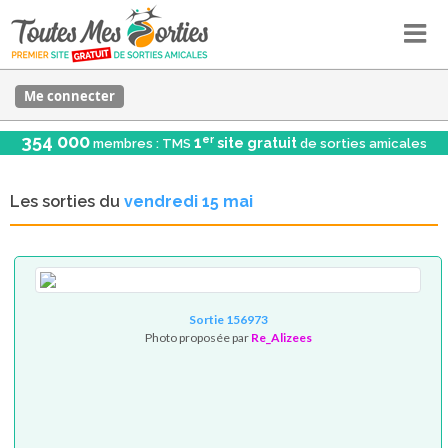
Me connecter
354 000
er
1
site gratuit
membres : TMS
de sorties amicales
Les sorties du
vendredi 15 mai
Sortie 156973
Photo proposée par
Re_Alizees