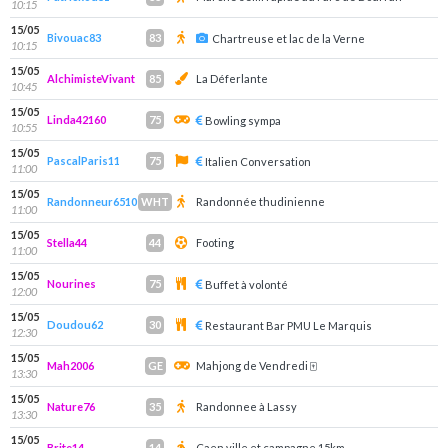
10:15
15/05
Bivouac83
83
Chartreuse et lac de la Verne
10:15
15/05
AlchimisteVivant
La Déferlante
85
10:45
15/05
Linda42160
75
Bowling sympa
10:55
15/05
PascalParis11
75
Italien Conversation
11:00
15/05
Randonneur6510
Randonnée thudinienne
WHT
11:00
15/05
Stella44
Footing
44
11:00
15/05
Nourines
75
Buffet à volonté
12:00
15/05
Doudou62
30
Restaurant Bar PMU Le Marquis
12:30
15/05
Mah2006
Mahjong de Vendredi 🀄️
GE
13:30
15/05
Nature76
Randonnee à Lassy
35
13:30
15/05
Brite14
Caen ville et campagne 15km
14