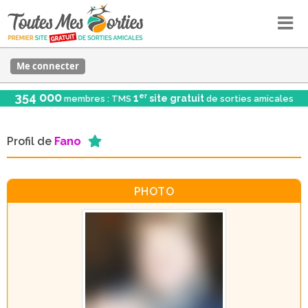
Me connecter
354 000
er
1
site gratuit
membres : TMS
de sorties amicales
Profil de
Fano
PHOTO