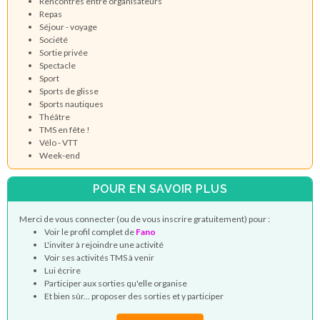
Rencontres entre organisateurs
Repas
Séjour - voyage
Société
Sortie privée
Spectacle
Sport
Sports de glisse
Sports nautiques
Théâtre
TMS en fête !
Vélo - VTT
Week-end
POUR EN SAVOIR PLUS
Merci de vous connecter (ou de vous inscrire gratuitement) pour :
Voir le profil complet de
Fano
L'inviter à rejoindre une activité
Voir ses activités TMS à venir
Lui écrire
Participer aux sorties qu'elle organise
Et bien sûr... proposer des sorties et y participer