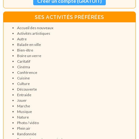
Créer un compte (GRATUIT)
SES ACTIVITÉS PRÉFÉRÉES
Accueil des nouveaux
Activités artistiques
Autre
Balade en ville
Bien-être
Boire un verre
Caritatif
Cinéma
Conférence
Cuisine
Culture
Découverte
Entraide
Jouer
Marche
Musique
Nature
Photo / vidéo
Plein air
Randonnée