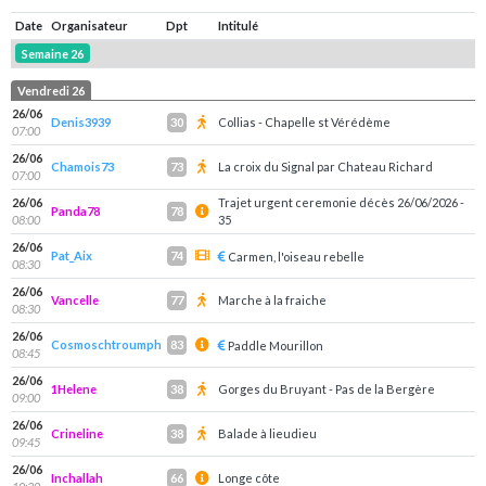
Date
Organisateur
Dpt
Intitulé
Semaine 26
Vendredi 26
26/06
Denis3939
Collias - Chapelle st Vérédème
30
07:00
26/06
Chamois73
La croix du Signal par Chateau Richard
73
07:00
26/06
Trajet urgent ceremonie décès 26/06/2026 -
Panda78
78
08:00
35
26/06
Pat_Aix
74
Carmen, l'oiseau rebelle
08:30
26/06
Vancelle
Marche à la fraiche
77
08:30
26/06
Cosmoschtroumph
83
Paddle Mourillon
08:45
26/06
1Helene
Gorges du Bruyant - Pas de la Bergère
38
09:00
26/06
Crineline
Balade à lieudieu
38
09:45
26/06
Inchallah
Longe côte
66