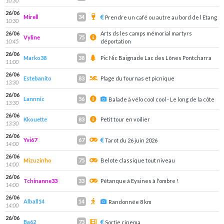
10:30
26/06
Mirell
34
Prendre un café ou autre au bord de l Etang
10:30
26/06
Arts ds les camps mémorial martyrs
Vyline
75
10:45
déportation
26/06
Marko38
Pic Nic Baignade Lac des Lônes Pontcharra
38
11:00
26/06
Estebanito
Plage du fournas et picnique
83
13:30
26/06
Lannnic
56
Balade à vélo cool cool - Le long de la côte
13:30
26/06
Kkouette
Petit tour en voilier
83
13:30
26/06
Yvi67
67
Tarot du 26 juin 2026
14:00
26/06
Mizuzinho
Belote classique tout niveau
75
14:00
26/06
Tchinanne33
Pétanque à Eysines à l'ombre !
33
14:00
26/06
Alball14
14
Randonnée 8 km
14:00
26/06
Ba62
73
Sortie cinema