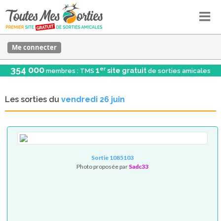
Me connecter
354 000
er
1
site gratuit
membres : TMS
de sorties amicales
Les sorties du
vendredi 26 juin
Sortie 1085103
Photo proposée par
Sadc33