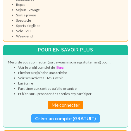
Repas
Séjour - voyage
Sortie privée
Spectacle
Sports de glisse
Vélo - VTT
Week-end
POUR EN SAVOIR PLUS
Merci de vous connecter (ou de vous inscrire gratuitement) pour :
Voir le profil complet de
Ilhea
L'inviter à rejoindre une activité
Voir ses activités TMS à venir
Lui écrire
Participer aux sorties qu'elle organise
Et bien sûr... proposer des sorties et y participer
Me connecter
Créer un compte (GRATUIT)