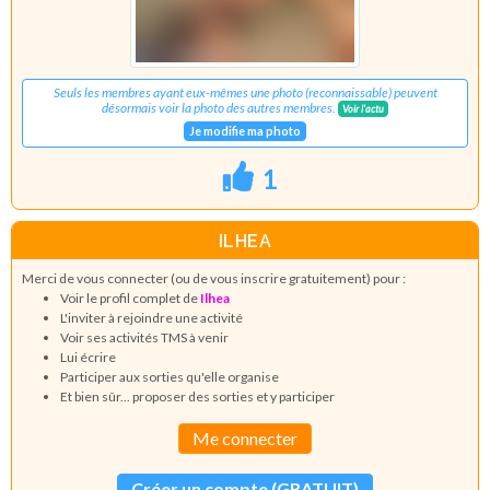
Seuls les membres ayant eux-mêmes une photo (reconnaissable) peuvent
désormais voir la photo des autres membres.
Voir l'actu
Je modifie ma photo
1
ILHEA
Merci de vous connecter (ou de vous inscrire gratuitement) pour :
Voir le profil complet de
Ilhea
L'inviter à rejoindre une activité
Voir ses activités TMS à venir
Lui écrire
Participer aux sorties qu'elle organise
Et bien sûr... proposer des sorties et y participer
Me connecter
Créer un compte (GRATUIT)