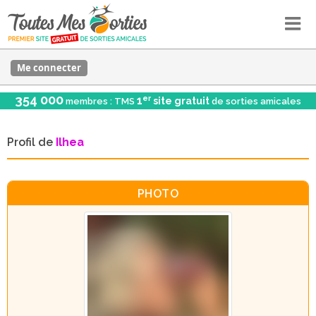
Me connecter
354 000
er
1
site gratuit
membres : TMS
de sorties amicales
Profil de
Ilhea
PHOTO