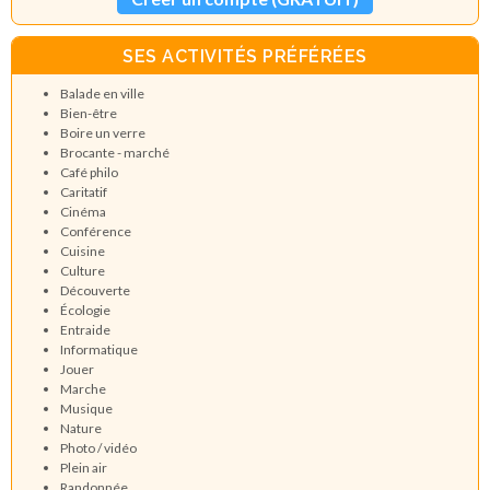
SES ACTIVITÉS PRÉFÉRÉES
Balade en ville
Bien-être
Boire un verre
Brocante - marché
Café philo
Caritatif
Cinéma
Conférence
Cuisine
Culture
Découverte
Écologie
Entraide
Informatique
Jouer
Marche
Musique
Nature
Photo / vidéo
Plein air
Randonnée