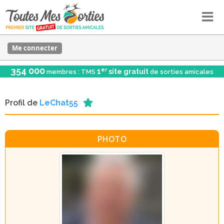
Me connecter
354 000
er
1
site gratuit
membres : TMS
de sorties amicales
Profil de
LeChat55
PHOTO