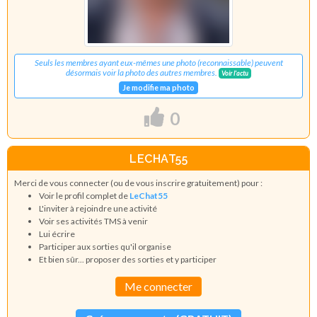
Seuls les membres ayant eux-mêmes une photo (reconnaissable) peuvent
désormais voir la photo des autres membres.
Voir l'actu
Je modifie ma photo
0
LECHAT55
Merci de vous connecter (ou de vous inscrire gratuitement) pour :
Voir le profil complet de
LeChat55
L'inviter à rejoindre une activité
Voir ses activités TMS à venir
Lui écrire
Participer aux sorties qu'il organise
Et bien sûr... proposer des sorties et y participer
Me connecter