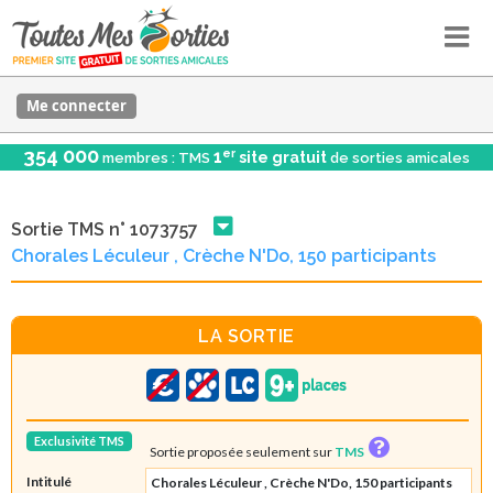
Me connecter
354 000
er
1
site gratuit
membres : TMS
de sorties amicales
Sortie TMS n° 1073757
Chorales Léculeur , Crèche N'Do, 150 participants
LA SORTIE
Exclusivité TMS
Sortie proposée seulement sur
TMS
Intitulé
Chorales Léculeur , Crèche N'Do, 150 participants