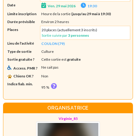
Date
Ven. 29 mai 2026
19:30
Limite inscription
Heure de la sortie (
jusqu'au 29 mai à 19:30
)
Durée prévisible
Environ 2 heures
Places
20 places (actuellement 3 inscrits)
Sortie suivie par
3 personnes
Lieu de l'activité
COULON (79)
Type de sortie
Culture
Sortie gratuite ?
Cette sortie est
gratuite
Ne sait pas
Access. PMR ?
Chiens OK ?
Non
Indice fiab. min.
95 %
ORGANISATRICE
Virginie_85