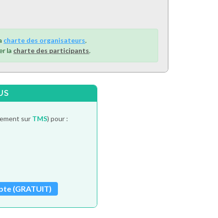
la
charte des organisateurs
.
er la
charte des participants
.
US
itement sur
TMS
) pour :
pte (GRATUIT)