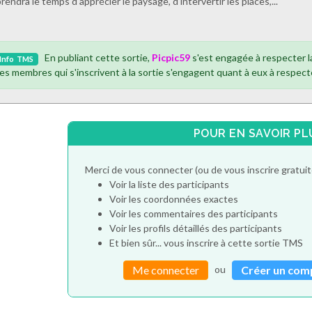
rendra le temps d'apprécier le paysage, d'intervertir les places,...
En publiant cette sortie,
Picpic59
s'est engagée à respecter 
Info
TMS
es membres qui s'inscrivent à la sortie s'engagent quant à eux à respect
POUR EN SAVOIR PL
Merci de vous connecter (ou de vous inscrire gratu
Voir la liste des participants
Voir les coordonnées exactes
Voir les commentaires des participants
Voir les profils détaillés des participants
Et bien sûr... vous inscrire à cette sortie TMS
ou
Me connecter
Créer un com