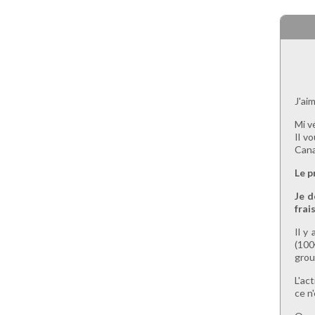
J'ai
Mi v
Il v
Cana
Le p
Je d
frais
Il y
(100
grou
L'ac
ce n