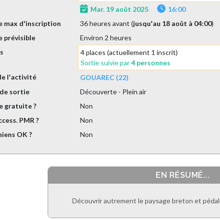
Mar. 19 août 2025
16:00
 max d'inscription
36 heures avant (
jusqu'au 18 août à 04:00
)
 prévisible
Environ 2 heures
es
4 places (actuellement 1 inscrit)
Sortie suivie par
4 personnes
de l'activité
GOUAREC (22)
de sortie
Découverte
- Plein air
e gratuite ?
Non
ccess. PMR ?
Non
hiens OK ?
Non
EN RÉSUMÉ...
Découvrir autrement le paysage breton et pédaler