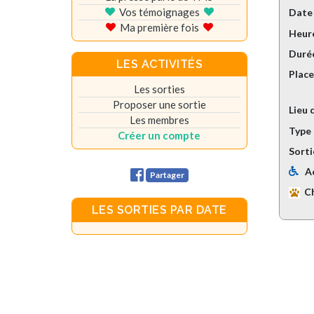
Vos témoignages
Date
Ma première fois
Heure
Durée
LES ACTIVITÉS
Plac
Les sorties
Proposer une sortie
Lieu 
Les membres
Type 
Créer un compte
Sorti
A
Partager
C
LES SORTIES PAR DATE