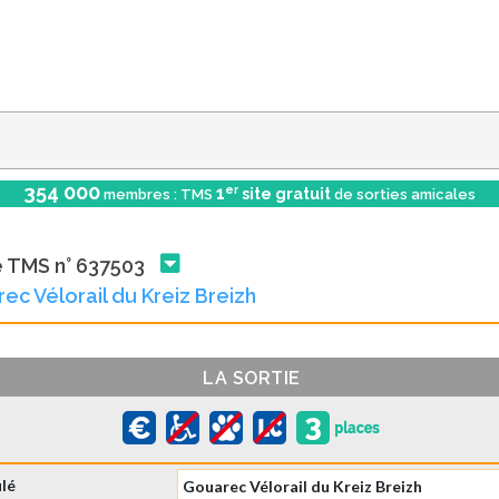
354 000
er
1
site gratuit
membres : TMS
de sorties amicales
e TMS n° 637503
ec Vélorail du Kreiz Breizh
LA SORTIE
ulé
Gouarec Vélorail du Kreiz Breizh