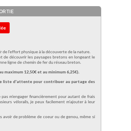
ORTIE
lée
sir de l’effort physique à la découverte de la nature.
 et de découvrir les paysages bretons en longeant le
nne ligne de chemin de fer du réseau breton.
nc au maximum 12,50€ et au minimum 6,25€).
e liste d'attente pour contribuer au partage des
te pas m'engager financièrement pour autant de frais
sieurs vélorails, je peux facilement m'ajouter à leur
pas avoir de problème de coeur ou de genou, même si