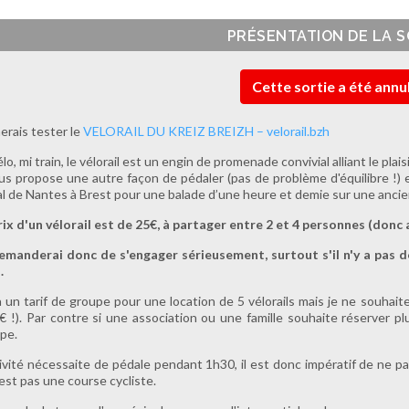
PRÉSENTATION DE LA S
Cette sortie a été annu
merais tester le
VELORAIL DU KREIZ BREIZH – velorail.bzh
élo, mi train, le vélorail est un engin de promenade convivial alliant le plai
ous propose une autre façon de pédaler (pas de problème d'équilibre !)
l de Nantes à Brest pour une balade d’une heure et demie sur une ancie
rix d'un vélorail est de 25€, à partager entre 2 et 4 personnes (do
emanderai donc de s'engager sérieusement, surtout s'il n'y a pas d
.
 a un tarif de groupe pour une location de 5 vélorails mais je ne souhai
€ !). Par contre si une association ou une famille souhaite réserver plu
pe.
tivité nécessaite de pédale pendant 1h30, il est donc impératif de ne 
'est pas une course cycliste.