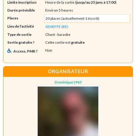
Limite inscription
Heure de la sortie (
jusqu'au 25 janv. à 17:00
)
Durée prévisible
Environ 5 heures
Places
20 places (actuellement 1 inscrit)
Lieu de l'activité
SENEFFE (BE)
Type de sortie
Chant - karaoke
Sortie gratuite ?
Cette sortie est
gratuite
Non
Access. PMR ?
ORGANISATEUR
Dominique1965