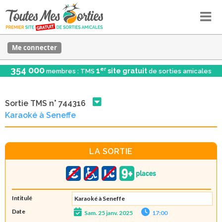
Me connecter
354 000
er
1
site gratuit
membres : TMS
de sorties amicales
Sortie TMS n° 744316
Karaoké à Seneffe
LA SORTIE
Intitulé
Karaoké à Seneffe
Date
Sam. 25 janv. 2025
17:00