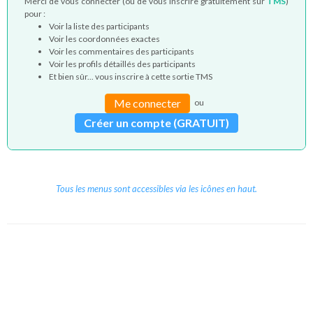
Merci de vous connecter (ou de vous inscrire gratuitement sur
TMS
)
pour :
Voir la liste des participants
Voir les coordonnées exactes
Voir les commentaires des participants
Voir les profils détaillés des participants
Et bien sûr... vous inscrire à cette sortie TMS
Me connecter
ou
Créer un compte (GRATUIT)
Tous les menus sont accessibles via les icônes en haut.
Copyright © 2026 Le Cube.
Cours et stages d'anglais
CGVU
Mentions légales
Contact
/
/
/