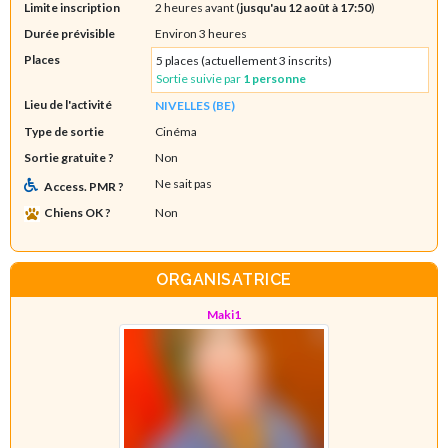
Limite inscription
2 heures avant (
jusqu'au 12 août à 17:50
)
Durée prévisible
Environ 3 heures
Places
5 places (actuellement 3 inscrits)
Sortie suivie par
1 personne
Lieu de l'activité
NIVELLES (BE)
Type de sortie
Cinéma
Sortie gratuite ?
Non
Ne sait pas
Access. PMR ?
Chiens OK ?
Non
ORGANISATRICE
Maki1