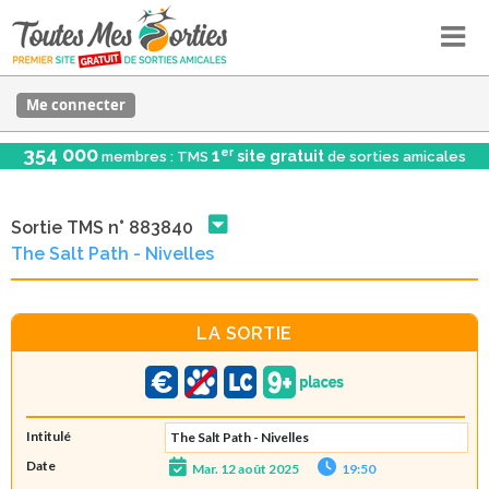
Me connecter
354 000
er
1
site gratuit
membres : TMS
de sorties amicales
Sortie TMS n° 883840
The Salt Path - Nivelles
LA SORTIE
Intitulé
The Salt Path - Nivelles
Date
Mar. 12 août 2025
19:50