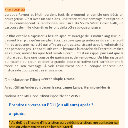
Film à 20H00
Lorsque Raynor et Moth perdent tout, ils prennent ensemble une décision
courageuse. C’est avec un sac à dos, une tente et leur compagnie réciproque
qu’ils commencent la randonnée séculaire du South West Coast Path, un
parcours de mille kilomètres le long de la côte sauvage anglaise.
Le film excelle à capturer la beauté âpre et sauvage de la nature anglaise, qui
devient bien plus qu’un simple décor. Les paysages grandioses du sentier sont
filmés avec une majesté qui offre un contraste saisissant avec la vulnérabilité
des personnages. The Salt Path est un hymne à la capacité de l’esprit humain à
se relever, même lorsque tout semble perdu. C’est un rappel puissant que la
nature peut être une source de guérison et de renouveau. Un film inspirant
qui touche au cœur, et dont la grande épure narrative sert parfaitement la
force de son message. À voir absolument pour quiconque cherche une
histoire de courage et de renaissance.
Genre :
Biopic, Drame
De
:
Marianne Elliott
Avec :
Gillian Anderson, Jason Isaacs, James Lance, Hermione Norris
Nationalité :
GB
Durée :
1h55
Disponible en :
VOST
Prendre un verre au PDH (ou ailleurs) après ?
Au plaisir...
* Au delà de l'heure d'inscription ou de désinscription, me contacter par
SMS ou Whatsapp en cas de besoin. Merci.