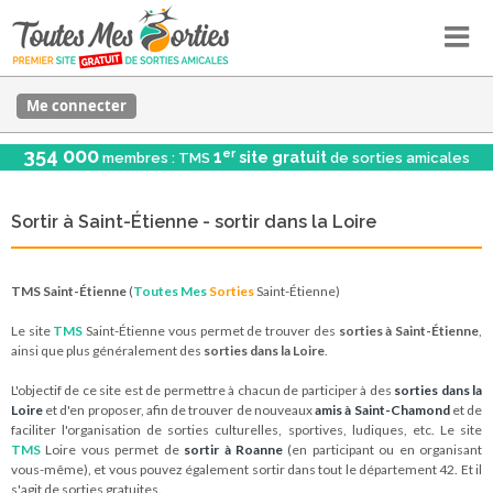
Me connecter
354 000
er
1
site gratuit
membres : TMS
de sorties amicales
Sortir à Saint-Étienne - sortir dans la Loire
TMS Saint-Étienne
(
Toutes Mes
Sorties
Saint-Étienne)
Le site
TMS
Saint-Étienne vous permet de trouver des
sorties à Saint-Étienne
,
ainsi que plus généralement des
sorties dans la Loire
.
L'objectif de ce site est de permettre à chacun de participer à des
sorties dans la
Loire
et d'en proposer, afin de trouver de nouveaux
amis à Saint-Chamond
et de
faciliter l'organisation de sorties culturelles, sportives, ludiques, etc. Le site
TMS
Loire vous permet de
sortir à Roanne
(en participant ou en organisant
vous-même), et vous pouvez également sortir dans tout le département 42. Et il
s'agit de sorties gratuites.