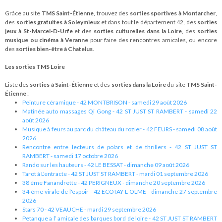
Grâce au site
TMS Saint-Étienne
, trouvez des
sorties sportives à Montarcher
,
des
sorties gratuites à Soleymieux
et dans tout le département 42, des
sorties
jeux à St-Marcel-D-Urfe
et des
sorties culturelles dans la Loire
, des
sorties
musique ou cinéma à Veranne
pour faire des rencontres amicales, ou encore
des
sorties bien-être à Chatelus
.
Les sorties TMS Loire
Liste des
sorties à Saint-Étienne
et des
sorties dans la Loire
du site
TMS Saint-
Étienne
:
Peinture céramique - 42 MONTBRISON - samedi 29 août 2026
Matinée auto massages Qi Gong - 42 ST JUST ST RAMBERT - samedi 22
août 2026
Musique à feurs au parc du château du rozier - 42 FEURS - samedi 08 août
2026
Rencontre entre lecteurs de polars et de thrillers - 42 ST JUST ST
RAMBERT - samedi 17 octobre 2026
Rando sur les hauteurs - 42 LE BESSAT - dimanche 09 août 2026
Tarot à L'entracte - 42 ST JUST ST RAMBERT - mardi 01 septembre 2026
38 ème Fanandrette - 42 PERIGNEUX - dimanche 20 septembre 2026
34 ème virale de l'espoir - 42 ECOTAY L OLME - dimanche 27 septembre
2026
Stars 70 - 42 VEAUCHE - mardi 29 septembre 2026
Petanque a l’ amicale des barques bord de loire - 42 ST JUST ST RAMBERT