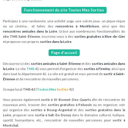
Fonctionnement du site Toutes Mes Sorties
Participez à une randonnée, une activité yoga, une soirée jeux, un pique-nique
ou un cinéma... et faites des
rencontres à Montbrison
, ainsi que des
rencontres amicales dans la Loire
. Grâce aux nombreuses fonctionnalités du
site TMS Saint-Étienne
, inscrivez-vous à des
sorties gratuites à Rive-de-Gier
et proposez vos propres
sorties dans la Loire
.
Page d'accueil
Découvrez ici des
sorties amicales à Saint-Étienne
et des
sorties amicales dans
la Loire
. Le site
TMS
42 vous permet d'organiser des
sorties à Firminy
, ainsi que
dans tout le département 42. Le site est gratuit et vous permet de
sortir à Saint-
Étienne
et de rencontrer de nouvelles personnes.
Groupe local
TMS 42
(
Toutes Mes
Sorties
42)
Vous pouvez également
sortir à St-Bonnet-Des-Quarts
afin de rencontrer de
nouveaux amis, trouver des
sorties gratuites à Pelussin
ou en organiser, voir
qui organise des
sorties à Bourg-Argental
et des
sorties gratuites dans la
Loire
, proposer une
sortie à Salt-En-Donzy
dans le domaine culturel, ludique,
sportif, humanitaire, etc., rencontrer de nouvelles personnes pour
sortir à
Montchal
.