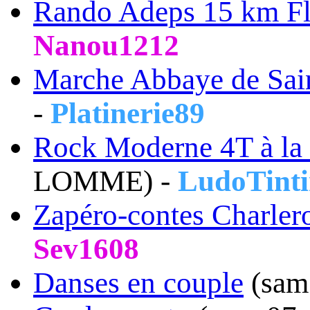
Rando Adeps 15 km F
Nanou1212
Marche Abbaye de Sai
-
Platinerie89
Rock Moderne 4T à l
LOMME) -
LudoTint
Zapéro-contes Charler
Sev1608
Danses en couple
(sam