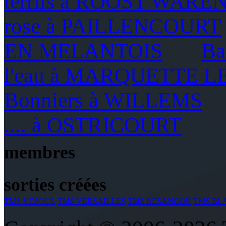
terrils à ROOST WARE
rose à PAILLENCOURT
EN MELANTOIS
Ba
l'eau à MARQUETTE L
Bonniers à WILLEMS
.... à OSTRICOURT
membres
sorties créées
TMS VESOUL
TMS VERSAILLES
TMS BESANCON
TMS BL