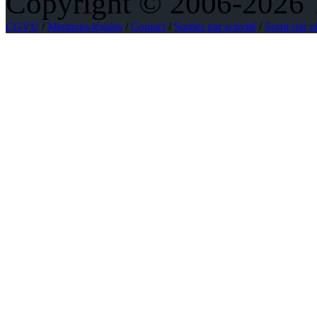
Copyright © 2006-2026 To
CGVU
/
Mentions légales
/
Contact
/
Sorties par activité
/
Sortir par vi