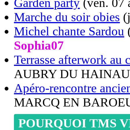
Garden party
(ven. 07 
Marche du soir obies
(
Michel chante Sardou
(
Sophia07
Terrasse afterwork au
AUBRY DU HAINAU
Apéro-rencontre ancie
MARCQ EN BAROEU
POURQUOI TMS V