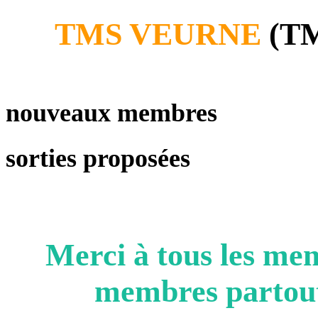
TMS VEURNE
(TM
nouveaux membres
sorties proposées
Merci à tous les m
membres partout 