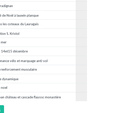
radignan
 de Noël à lauwin planque
s les coteaux du Lauragais
tion S. Kristol
 mer
n 14et15 décembre
nance vélo et marquage anti-vol
t renforcement musculaire
e dynamique
 noel
an château et cascade flayosc monastère
s