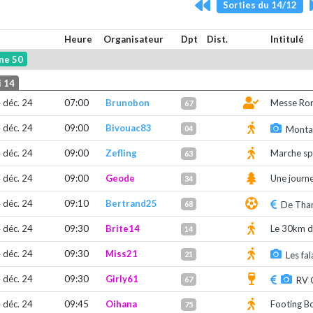
Sorties du 14/12
Heure
Organisateur
Dpt
Dist.
Intitulé
ne 50
 14
 déc. 24
07:00
Brunobon
Messe Rora
67
 déc. 24
09:00
Bivouac83
04
Montag
 déc. 24
09:00
Zefling
Marche spo
63
 déc. 24
09:00
Geode
Une journ
34
 déc. 24
09:10
Bertrand25
68
De Than
 déc. 24
09:30
Brite14
Le 30km d
14
 déc. 24
09:30
Miss21
21
Les fal
 déc. 24
09:30
Girly61
67
RV 
 déc. 24
09:45
Oihana
Footing B
75