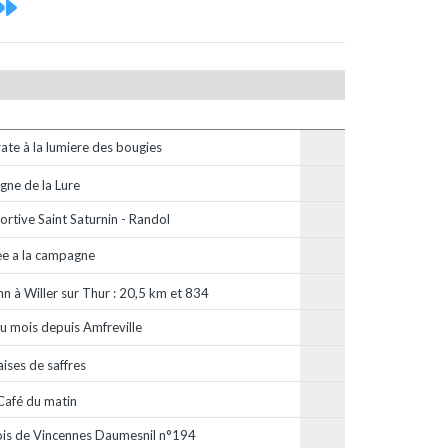
te à la lumiere des bougies
ne de la Lure
rtive Saint Saturnin - Randol
ee a la campagne
n à Willer sur Thur : 20,5 km et 834
u mois depuis Amfreville
aises de saffres
Café du matin
ois de Vincennes Daumesnil n°194