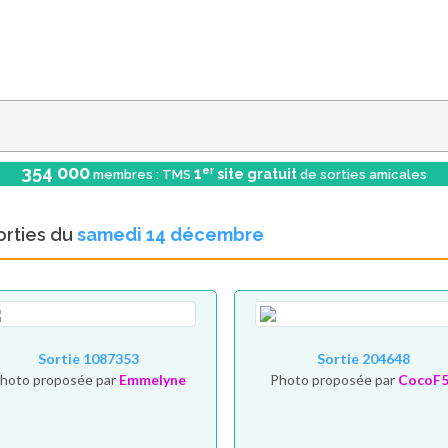
354 000
er
1
site gratuit
membres : TMS
de sorties amicales
orties du
samedi 14 décembre
Sortie 1087353
Sortie 204648
hoto proposée par
Emmelyne
Photo proposée par
CocoF