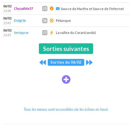
06/02
Chyzalide57
13
Source de Marthe et Source de l'Infernet
13:30
06/02
Didgi56
Pétanque
56
13:45
06/02
Verteprer
La vallée du Coran(rando)
17
13:45
Sorties suivantes
Sorties du 06/02
Tous les menus sont accessibles via les icônes en haut.