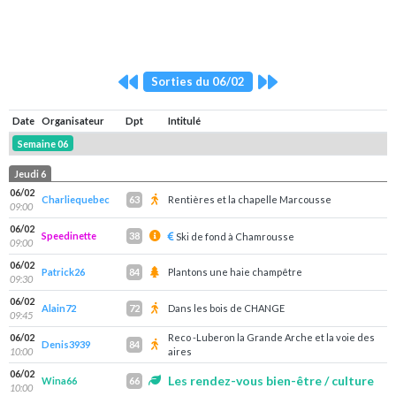
Sorties du 06/02
Date
Organisateur
Dpt
Intitulé
Semaine 06
Jeudi 6
06/02
Charliequebec
Rentières et la chapelle Marcousse
63
09:00
06/02
Speedinette
38
Ski de fond à Chamrousse
09:00
06/02
Patrick26
Plantons une haie champêtre
84
09:30
06/02
Alain72
Dans les bois de CHANGE
72
09:45
06/02
Reco -Luberon la Grande Arche et la voie des
Denis3939
84
10:00
aires
06/02
Les rendez-vous bien-être / culture
Wina66
66
10:00