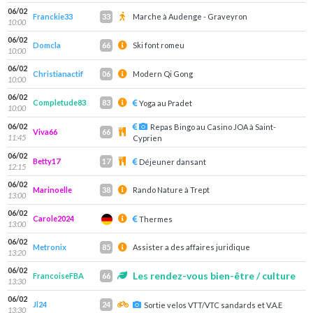
06/02
Franckie33
Marche à Audenge - Graveyron
33
10:00
06/02
Domcla
Ski font romeu
66
10:00
06/02
Christianactif
Modern Qi Gong
06
10:00
06/02
Completude83
83
Yoga au Pradet
10:00
06/02
Repas Bingo au Casino JOA à Saint-
Viva66
66
11:45
Cyprien
06/02
Betty17
17
Déjeuner dansant
12:15
06/02
Marinoelle
Rando Nature à Trept
38
13:00
06/02
Carole2024
Thermes
13:00
06/02
Metronix
Assister a des affaires juridique
85
13:20
06/02
Les rendez-vous bien-être / culture
FrancoiseFBA
66
13:30
06/02
Jl24
24
Sortie velos VTT/VTC sandards et V.A.E
13:30