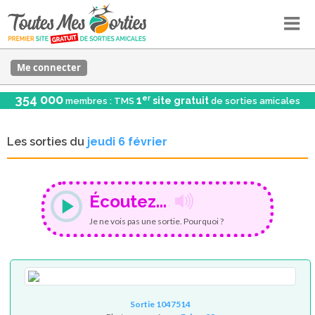
Me connecter
354 000
er
1
site gratuit
membres : TMS
de sorties amicales
Les sorties du
jeudi 6 février
Écoutez...
Je ne vois pas une sortie. Pourquoi ?
Sortie 1047514