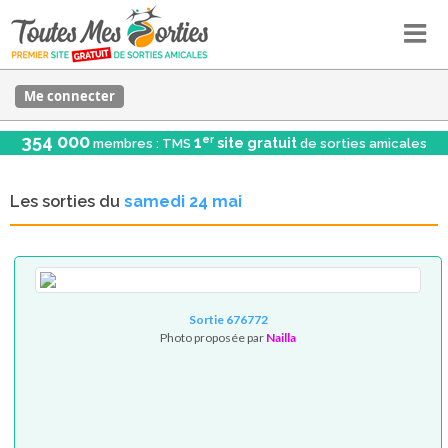
Me connecter
354 000
er
1
site gratuit
membres : TMS
de sorties amicales
Les sorties du
samedi 24 mai
Sortie 676772
Photo proposée par
Nailla