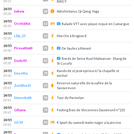
09:15
BRICY
24/05
Sekoia
Aikishintaiso, Qi Qong, Yoga
38
09:30
24/05
OrchidAix
13
Balade VTT avec pique-nique en Camargue
09:30
24/05
Lilip_25
Marche à brognard
25
09:30
24/05
Pirouette60
71
De Saules à Rimont
09:30
24/05
Bords de Seine Ruel Malmaison - Etang de
Dodo92
92
09:30
St Cucufa
24/05
Rando de st jeoireprieuré/ la chapelle st
Smoothy
73
09:30
michel
24/05
Réserve naturelle de la vallée de la
Zeolithe25
25
09:45
Savoureuse.
24/05
Simondu84
Tour du Parmelan
74
09:45
24/05
Oihana
Footing Bois de Vincennes Daumesnil n°221
75
09:45
24/05
Gir33
33
Sport du samedi matin nager a la piscine
09:45
24/05