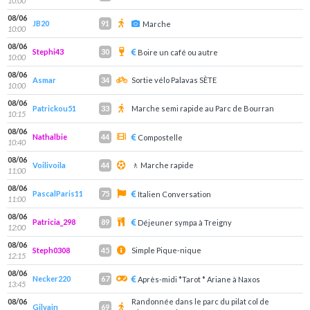
10:00
08/06
JB20
91
Marche
10:00
08/06
Stephi43
30
Boire un café ou autre
10:00
08/06
Asmar
Sortie vélo Palavas SÈTE
34
10:00
08/06
Patrickou51
Marche semi rapide au Parc de Bourran
33
10:15
08/06
Nathalbie
44
Compostelle
10:40
08/06
Voilivoila
🚶 Marche rapide
44
11:00
08/06
PascalParis11
75
Italien Conversation
11:00
08/06
Patricia_298
89
Déjeuner sympa à Treigny
12:00
08/06
Steph0308
Simple Pique-nique
45
12:15
08/06
Necker220
67
Après-midi *Tarot * Ariane à Naxos
13:45
08/06
Randonnée dans le parc du pilat col de
Gilvain
69