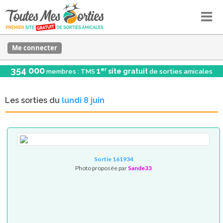
Me connecter
354 000
er
1
site gratuit
membres : TMS
de sorties amicales
Les sorties du
lundi 8 juin
Sortie 161934
Photo proposée par
Sande33