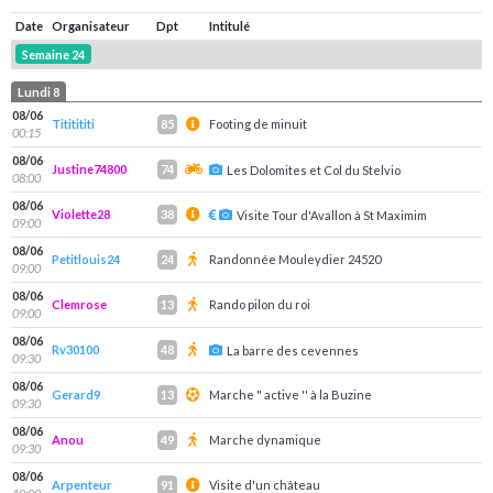
Date
Organisateur
Dpt
Intitulé
Semaine 24
Lundi 8
08/06
Tititititi
Footing de minuit
85
00:15
08/06
Justine74800
74
Les Dolomites et Col du Stelvio
08:00
08/06
Violette28
38
Visite Tour d'Avallon à St Maximim
09:00
08/06
Petitlouis24
Randonnée Mouleydier 24520
24
09:00
08/06
Clemrose
Rando pilon du roi
13
09:00
08/06
Rv30100
48
La barre des cevennes
09:30
08/06
Gerard9
Marche " active '' à la Buzine
13
09:30
08/06
Anou
Marche dynamique
49
09:30
08/06
Arpenteur
Visite d'un château
91