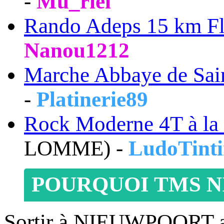
-
Mu_riel
Rando Adeps 15 km F
Nanou1212
Marche Abbaye de Sai
-
Platinerie89
Rock Moderne 4T à l
LOMME) -
LudoTint
POURQUOI TMS N
Sortir à NIEUWPOORT 