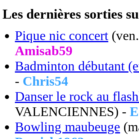
Les dernières sorti
Pique nic concert
(ven
Amisab59
Badminton débutant (e
-
Chris54
Danser le rock au flas
VALENCIENNES) -
E
Bowling maubeuge
(m