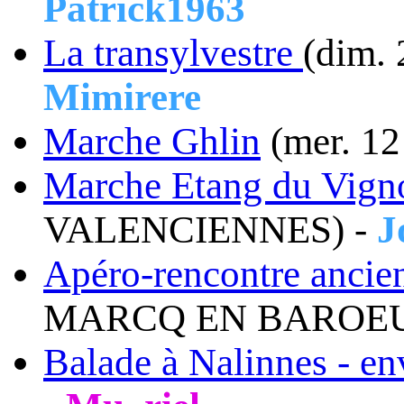
Patrick1963
La transylvestre
(dim.
Mimirere
Marche Ghlin
(mer. 12
Marche Etang du Vigno
VALENCIENNES) -
J
Apéro-rencontre ancie
MARCQ EN BAROEU
Balade à Nalinnes - en