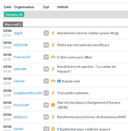
Date
Organisateur
Dpt
Intitulé
Semaine 23
Mercredi 3
03/06
Jpg21
Randonnée Gevrey combe Lavaux Vergy
21
07:45
03/06
Michl730
Petite marche matinale mirefleurs
63
09:00
03/06
Fransou27
27
Vélo resto eure 58km
09:30
03/06
Rando brève et sportive : "La combe de
Safari84
84
09:30
Mayaud "
03/06
Laurier
22
Balade vélo
10:00
03/06
Sergehautebruche
Trois petits sommets.
67
10:00
03/06
Marche Nordique (changement d'horaire
Francis49
49
10:00
10h00)
03/06
Moijesor
Randonnée aux environs de Bessenay 69690
69
10:00
03/06
Santhi
GE
Badminton pour confirmé-avancé