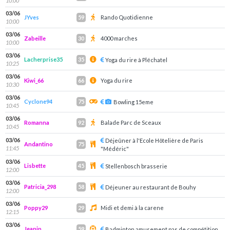
10:00
03/06
JYves
Rando Quotidienne
59
10:00
03/06
Zabeille
4000 marches
30
10:00
03/06
Lacherprise35
35
Yoga du rire à Pléchatel
10:25
03/06
Kiwi_66
Yoga du rire
66
10:30
03/06
Cyclone94
75
Bowling 15eme
10:45
03/06
Romanna
Balade Parc de Sceaux
92
10:45
03/06
Déjeûner à l'Ecole Hôtelière de Paris
Andantino
75
11:45
"Médéric"
03/06
Lisbette
45
Stellenbosch brasserie
12:00
03/06
Patricia_298
58
Déjeuner au restaurant de Bouhy
12:00
03/06
Poppy29
Midi et demi à la carene
29
12:15
03/06
Jeanip
59
Badminton amusement pas de compétition