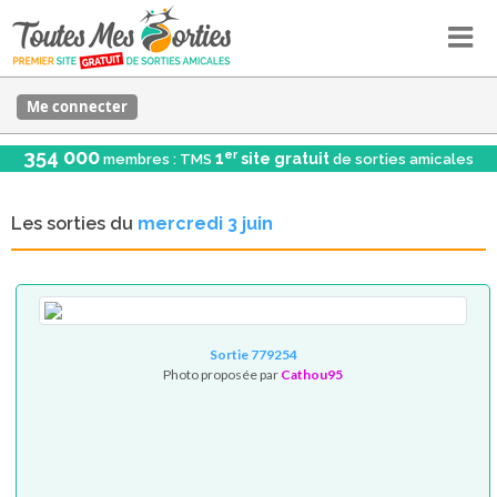
Me connecter
354 000
er
1
site gratuit
membres : TMS
de sorties amicales
Les sorties du
mercredi 3 juin
Sortie 779254
Photo proposée par
Cathou95