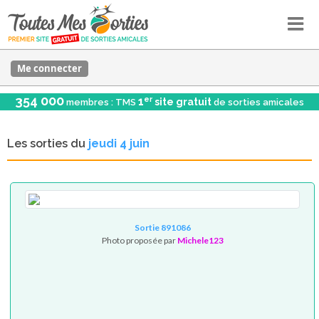
Me connecter
354 000
er
1
site gratuit
membres : TMS
de sorties amicales
Les sorties du
jeudi 4 juin
Sortie 891086
Photo proposée par
Michele123