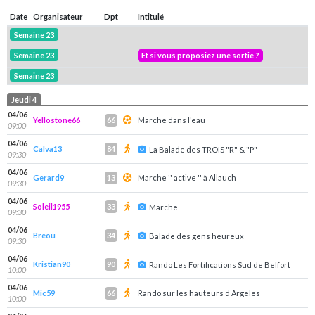
Date
Organisateur
Dpt
Intitulé
Semaine 23
Semaine 23
Et si vous proposiez une sortie ?
Semaine 23
Jeudi 4
04/06
Yellostone66
Marche dans l'eau
66
09:00
04/06
Calva13
84
La Balade des TROIS "R" & "P"
09:30
04/06
Gerard9
Marche '' active '' à Allauch
13
09:30
04/06
Soleil1955
33
Marche
09:30
04/06
Breou
34
Balade des gens heureux
09:30
04/06
Kristian90
90
Rando Les Fortifications Sud de Belfort
10:00
04/06
Mic59
Rando sur les hauteurs d Argeles
66
10:00