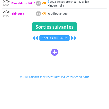
04/06
Jeux de société chez Poulaillon
Fleurdelotus68110
68
14:00
Kingersheim
04/06
Titinou66
Jeudi pétanque
66
14:00
Sorties suivantes
Sorties du 04/06
Tous les menus sont accessibles via les icônes en haut.