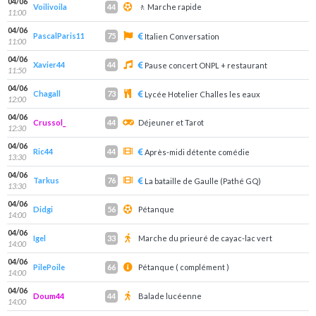
04/06
Voilivoila
🚶 Marche rapide
44
11:00
04/06
PascalParis11
75
Italien Conversation
11:00
04/06
Xavier44
44
Pause concert ONPL + restaurant
11:50
04/06
Chagall
73
Lycée Hotelier Challes les eaux
12:00
04/06
Crussol_
Déjeuner et Tarot
44
12:30
04/06
Ric44
44
Après-midi détente comédie
13:30
04/06
Tarkus
76
La bataille de Gaulle (Pathé GQ)
13:30
04/06
Didgi
Pétanque
56
14:00
04/06
Igel
Marche du prieuré de cayac-lac vert
33
14:00
04/06
PilePoile
Pétanque ( complément )
66
14:00
04/06
Doum44
Balade lucéenne
44
14:00