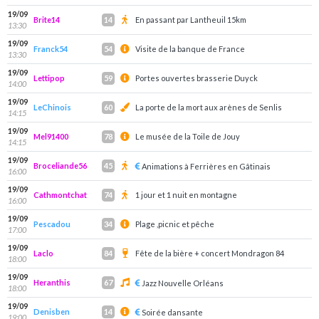
19/09
Brite14
En passant par Lantheuil 15km
14
13:30
19/09
Franck54
Visite de la banque de France
54
13:30
19/09
Lettipop
Portes ouvertes brasserie Duyck
59
14:00
19/09
LeChinois
La porte de la mort aux arènes de Senlis
60
14:15
19/09
Mel91400
Le musée de la Toile de Jouy
78
14:15
19/09
Broceliande56
45
Animations à Ferrières en Gâtinais
16:00
19/09
Cathmontchat
1 jour et 1 nuit en montagne
74
16:00
19/09
Pescadou
Plage ,picnic et pêche
34
17:00
19/09
Laclo
Fête de la bière + concert Mondragon 84
84
18:00
19/09
Heranthis
67
Jazz Nouvelle Orléans
18:00
19/09
Denisben
14
Soirée dansante
19:00