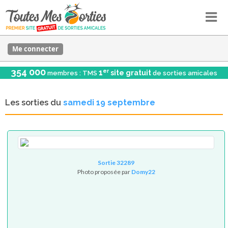
Me connecter
354 000
er
1
site gratuit
membres : TMS
de sorties amicales
Les sorties du
samedi 19 septembre
Sortie 32289
Photo proposée par
Domy22