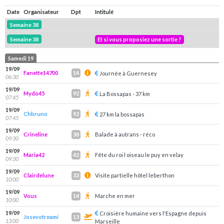
Date
Organisateur
Dpt
Intitulé
Semaine 38
Semaine 38
Et si vous proposiez une sortie ?
Samedi 19
19/09
Fanette14700
14
Journée à Guernesey
06:30
19/09
Mydo45
92
La Bossapas - 37 km
07:45
19/09
Chbruno
92
27 km la bossapas
07:45
19/09
Crineline
Balade à autrans - réco
38
09:30
19/09
Maria42
Fête du roi l oiseau le puy en velay
42
09:30
19/09
Clairdelune
Visite partielle hôtel leberthon
33
10:00
19/09
Vous
Marche en mer
14
10:00
19/09
Croisière humaine vers l'Espagne depuis
Josevotreami
13
13:00
Marseille