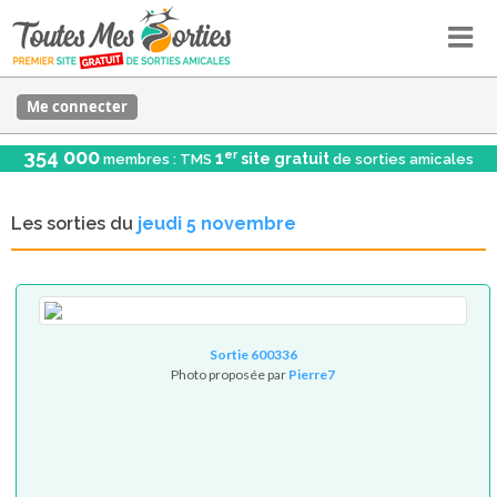
Me connecter
354 000
er
1
site gratuit
membres : TMS
de sorties amicales
Les sorties du
jeudi 5 novembre
Sortie 600336
Photo proposée par
Pierre7