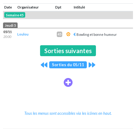
Date
Organisateur
Dpt
Intitulé
Semaine 45
Jeudi 5
05/11
Loulou
45
Bowling et bonne humeur
20:00
Sorties suivantes
Sorties du 05/11
Tous les menus sont accessibles via les icônes en haut.